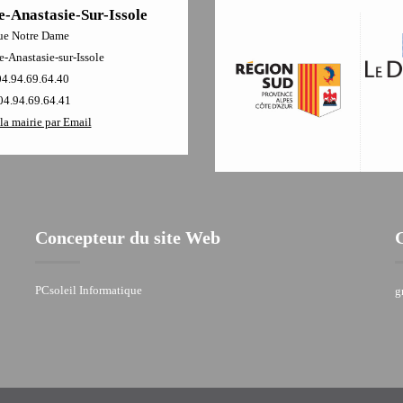
e-Anastasie-Sur-Issole
ue Notre Dame
-Anastasie-sur-Issole
04.94.69.64.40
04.94.69.64.41
la mairie par Email
Concepteur du site Web
PCsoleil Informatique
g