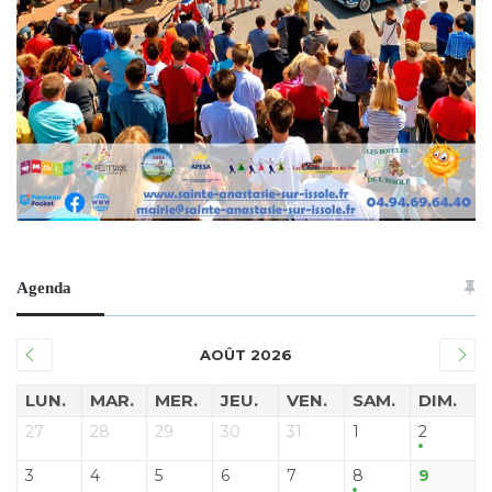
Agenda
AOÛT 2026
LUN.
MAR.
MER.
JEU.
VEN.
SAM.
DIM.
27
28
29
30
31
1
2
3
4
5
6
7
8
9