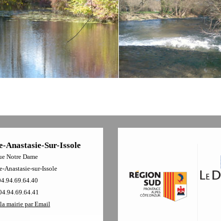
e-Anastasie-Sur-Issole
ue Notre Dame
-Anastasie-sur-Issole
04.94.69.64.40
04.94.69.64.41
la mairie par Email