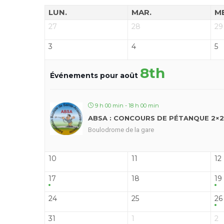
LUN.
MAR.
M
27
28
29
3
4
5
8th
Événements pour août
9 h 00 min - 18 h 00 min
ABSA : CONCOURS DE PÉTANQUE 2×2
Boulodrome de la gare
10
11
12
17
18
19
24
25
26
31
1
2