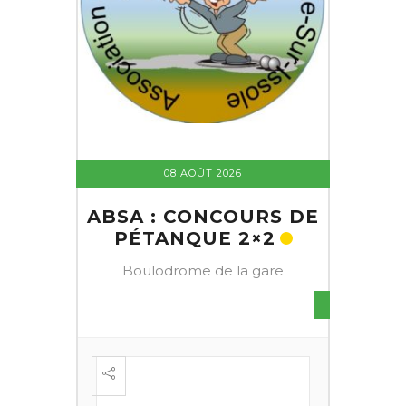
08 AOÛT 2026
ABSA : CONCOURS DE
PÉTANQUE 2×2
Boulodrome de la gare
S DE
FESTI
ÈME
+