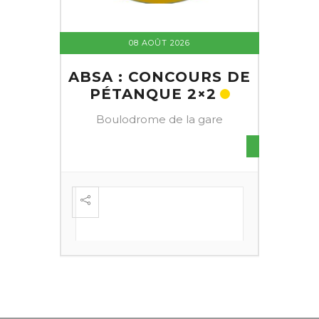
08 AOÛT 2026
ABSA : CONCOURS DE
PÉTANQUE 2×2
Boulodrome de la gare
S DE
FESTI
ÈME
+