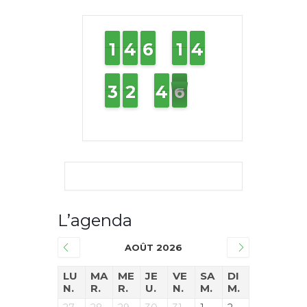
1
1
1
1
4
4
3
3
6
6
5
5
1
1
1
1
4
4
3
3
2
2
3
3
2
2
1
1
4
4
3
3
6
5
5
L’agenda
AOÛT 2026
LU
MA
ME
JE
VE
SA
DI
N.
R.
R.
U.
N.
M.
M.