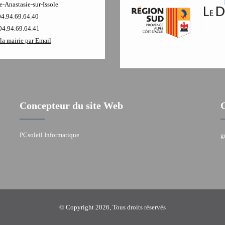
-Anastasie-sur-Issole
04.94.69.64.40
04.94.69.64.41
la mairie par Email
Concepteur du site Web
PCsoleil Informatique
g
© Copyright 2026, Tous droits réservés