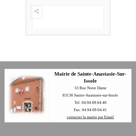
FESTI
ÈME
+
Mairie de Sainte-Anastasie-Sur-
Issole
33 Rue Notre Dame
83136 Sainte-Anastasie-sur-Issole
Tel: 04.94.69.64.40
Fax: 04.94.69.64.41
contacter la mairie par Email