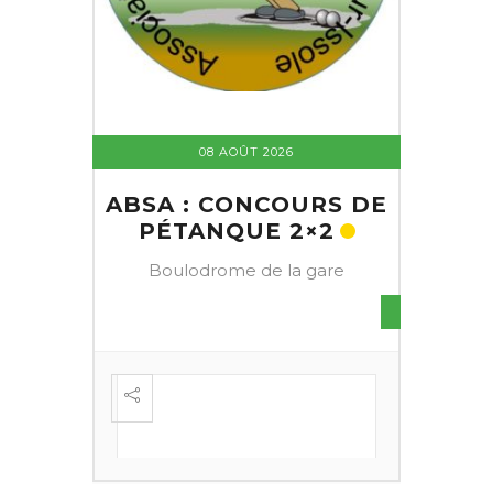
08 AOÛT 2026
ABSA : CONCOURS DE
PÉTANQUE 2×2
Boulodrome de la gare
S DE
FESTI
ÈME
+