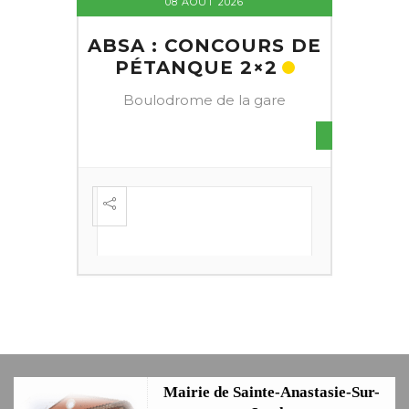
08 AOÛT 2026
ABSA : CONCOURS DE
PÉTANQUE 2×2
Boulodrome de la gare
S DE
FESTI
ÈME
+
Mairie de Sainte-Anastasie-Sur-