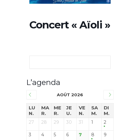
Concert « Aïoli »
L’agenda
AOÛT 2026
LU
MA
ME
JE
VE
SA
DI
N.
R.
R.
U.
N.
M.
M.
27
28
29
30
31
1
2
3
4
5
6
7
8
9