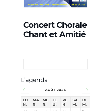
Concert Chorale
Chant et Amitié
L’agenda
AOÛT 2026
LU
MA
ME
JE
VE
SA
DI
N.
R.
R.
U.
N.
M.
M.