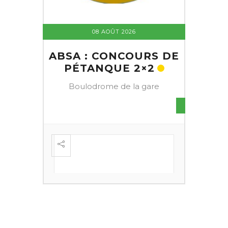
08 AOÛT 2026
ABSA : CONCOURS DE
PÉTANQUE 2×2
Boulodrome de la gare
S DE
FESTI
ÈME
+