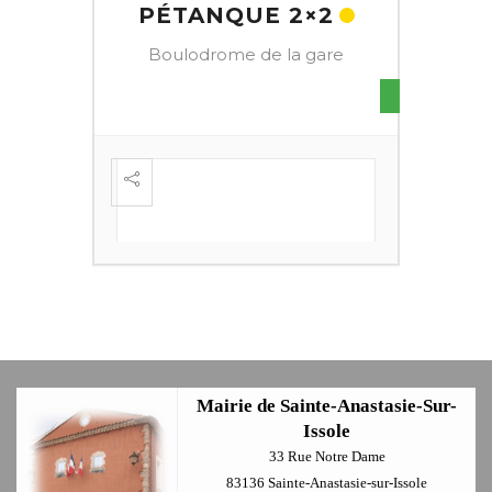
PÉTANQUE 2×2
Boulodrome de la gare
S DE
FESTI
ÈME
+
Mairie de Sainte-Anastasie-Sur-
Issole
33 Rue Notre Dame
83136 Sainte-Anastasie-sur-Issole