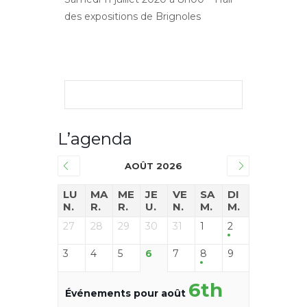
des expositions de Brignoles
L’agenda
AOÛT 2026
LU
MA
ME
JE
VE
SA
DI
N.
R.
R.
U.
N.
M.
M.
27
28
29
30
31
1
2
3
4
5
6
7
8
9
6th
Événements pour août