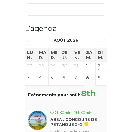
L’agenda
AOÛT 2026
LU
MA
ME
JE
VE
SA
DI
N.
R.
R.
U.
N.
M.
M.
27
28
29
30
31
1
2
3
4
5
6
7
8
9
8th
Événements pour août
9 h 00 min - 18 h 00 min
ABSA : CONCOURS DE
PÉTANQUE 2×2
Boulodrome de la gare