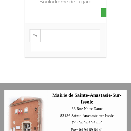
Boulodrome de la gare
S DE
FESTI
ÈME
+
Mairie de Sainte-Anastasie-Sur-
Issole
33 Rue Notre Dame
83136 Sainte-Anastasie-sur-Issole
Tel: 04.94.69.64.40
Fax: 04.94.69.64.41