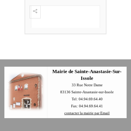
FESTI
ÈME
+
Mairie de Sainte-Anastasie-Sur-
Issole
33 Rue Notre Dame
83136 Sainte-Anastasie-sur-Issole
Tel: 04.94.69.64.40
Fax: 04.94.69.64.41
contacter la mairie par Email