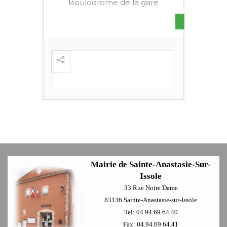
Boulodrome de la gare
S DE
FESTI
ÈME
+
Mairie de Sainte-Anastasie-Sur-
Issole
33 Rue Notre Dame
83136 Sainte-Anastasie-sur-Issole
Tel: 04.94.69.64.40
Fax: 04.94.69.64.41