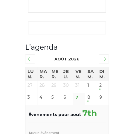
L’agenda
AOÛT 2026
LU
MA
ME
JE
VE
SA
DI
N.
R.
R.
U.
N.
M.
M.
27
28
29
30
31
1
2
3
4
5
6
7
8
9
7th
Événements pour août
Aucun événement