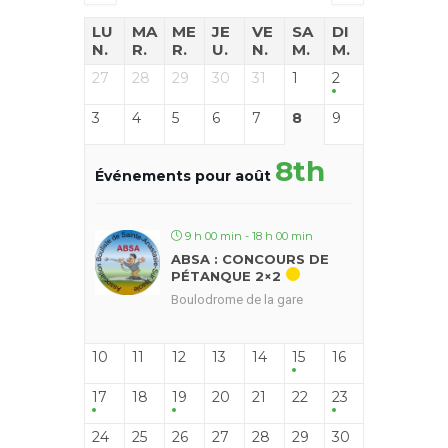
LU
MA
ME
JE
VE
SA
DI
N.
R.
R.
U.
N.
M.
M.
27
28
29
30
31
1
2
3
4
5
6
7
8
9
8th
Événements pour août
9 h 00 min - 18 h 00 min
ABSA : CONCOURS DE
PÉTANQUE 2×2
Boulodrome de la gare
10
11
12
13
14
15
16
17
18
19
20
21
22
23
24
25
26
27
28
29
30