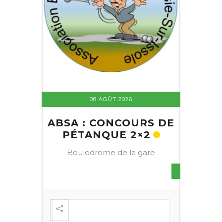
08 AOÛT 2026
ABSA : CONCOURS DE
PÉTANQUE 2×2
Boulodrome de la gare
S DE
FESTI
ÈME
+