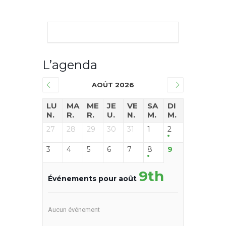
L’agenda
AOÛT 2026
LU
MA
ME
JE
VE
SA
DI
N.
R.
R.
U.
N.
M.
M.
27
28
29
30
31
1
2
3
4
5
6
7
8
9
9th
Événements pour août
Aucun événement