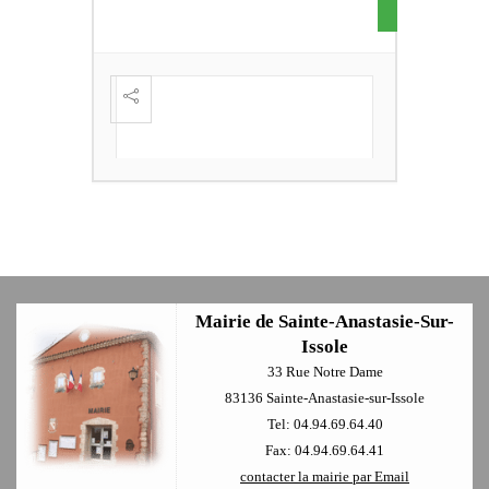
S DE
FESTI
ÈME
+
Mairie de Sainte-Anastasie-Sur-
Issole
33 Rue Notre Dame
83136 Sainte-Anastasie-sur-Issole
Tel: 04.94.69.64.40
Fax: 04.94.69.64.41
contacter la mairie par Email