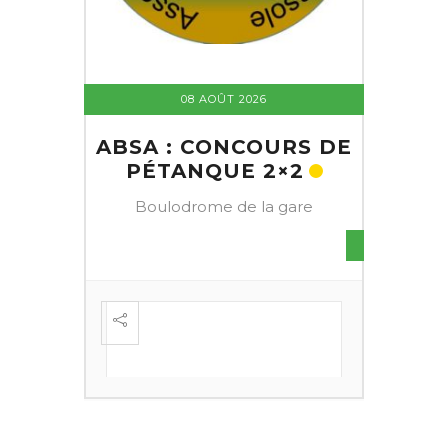
08 AOÛT 2026
ABSA : CONCOURS DE
PÉTANQUE 2×2
Boulodrome de la gare
S DE
FESTI
ÈME
+