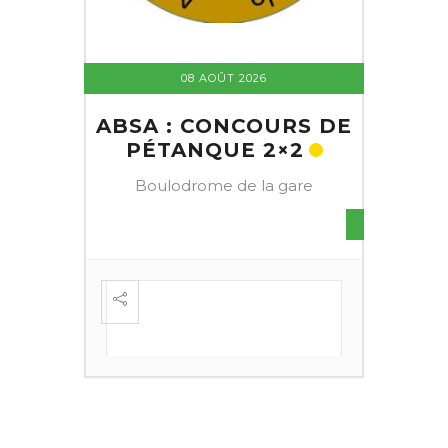
08 AOÛT 2026
ABSA : CONCOURS DE
PÉTANQUE 2×2
Boulodrome de la gare
S DE
FESTI
ÈME
+