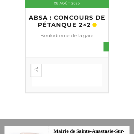
08 AOÛT 2026
ABSA : CONCOURS DE
PÉTANQUE 2×2
Boulodrome de la gare
S DE
FESTI
ÈME
+
Mairie de Sainte-Anastasie-Sur-