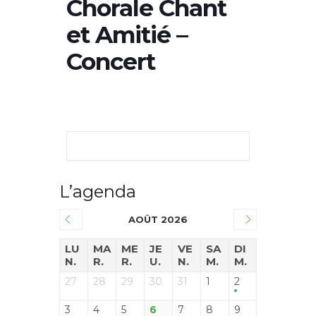
Chorale Chant
et Amitié –
Concert
L’agenda
AOÛT 2026
LU
MA
ME
JE
VE
SA
DI
N.
R.
R.
U.
N.
M.
M.
27
28
29
30
31
1
2
3
4
5
6
7
8
9