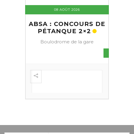
08 AOÛT 2026
ABSA : CONCOURS DE
PÉTANQUE 2×2
Boulodrome de la gare
S DE
FESTI
ÈME
+