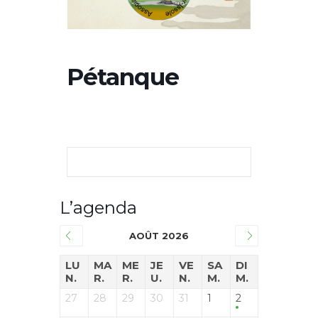
Pétanque
L’agenda
AOÛT 2026
LU
MA
ME
JE
VE
SA
DI
N.
R.
R.
U.
N.
M.
M.
27
28
29
30
31
1
2