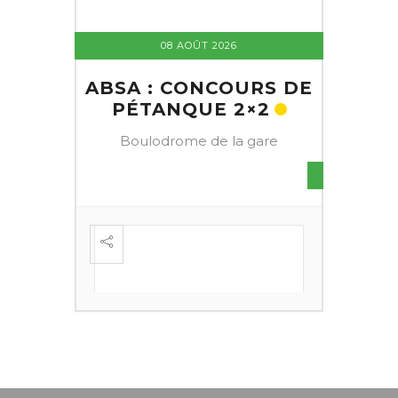
08 AOÛT 2026
ABSA : CONCOURS DE
PÉTANQUE 2×2
Boulodrome de la gare
S DE
FESTI
ÈME
+