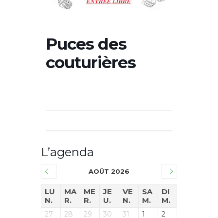
Puces des
couturières
L’agenda
AOÛT 2026
LU
MA
ME
JE
VE
SA
DI
N.
R.
R.
U.
N.
M.
M.
27
28
29
30
31
1
2