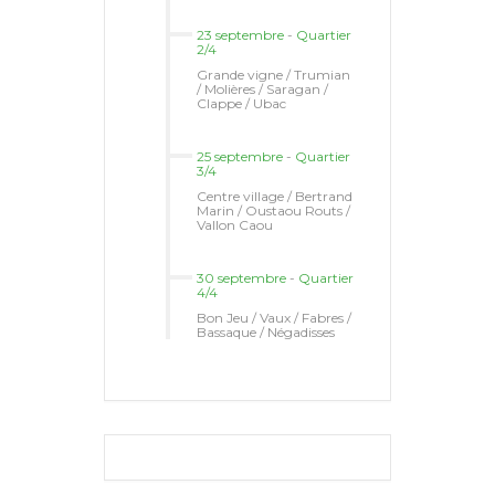
23 septembre
-
Quartier
2/4
Grande vigne / Trumian
/ Molières / Saragan /
Clappe / Ubac
25 septembre
-
Quartier
3/4
Centre village / Bertrand
Marin / Oustaou Routs /
Vallon Caou
30 septembre
-
Quartier
4/4
Bon Jeu / Vaux / Fabres /
Bassaque / Négadisses