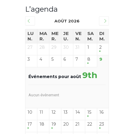
L’agenda
AOÛT 2026
LU
MA
ME
JE
VE
SA
DI
N.
R.
R.
U.
N.
M.
M.
27
28
29
30
31
1
2
3
4
5
6
7
8
9
9th
Événements pour août
Aucun événement
10
11
12
13
14
15
16
17
18
19
20
21
22
23