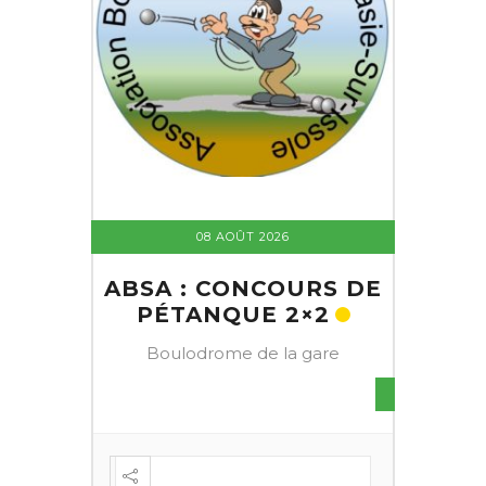
08 AOÛT 2026
ABSA : CONCOURS DE
PÉTANQUE 2×2
Boulodrome de la gare
S DE
FESTI
ÈME