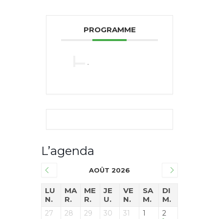
PROGRAMME
-
L’agenda
AOÛT 2026
LU
MA
ME
JE
VE
SA
DI
N.
R.
R.
U.
N.
M.
M.
27
28
29
30
31
1
2