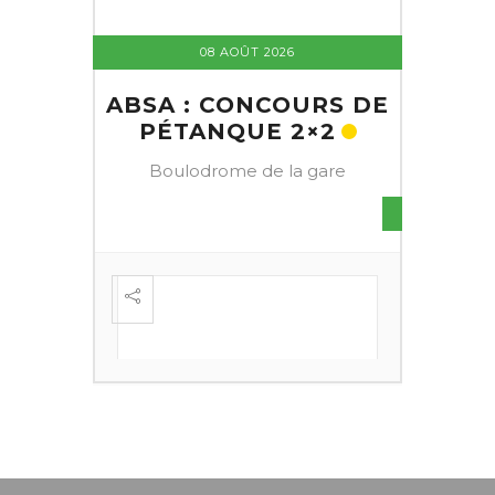
08 AOÛT 2026
ABSA : CONCOURS DE
PÉTANQUE 2×2
Boulodrome de la gare
S DE
FESTI
ÈME
+