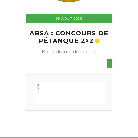
08 AOÛT 2026
ABSA : CONCOURS DE
PÉTANQUE 2×2
Boulodrome de la gare
S DE
FESTI
ÈME
+