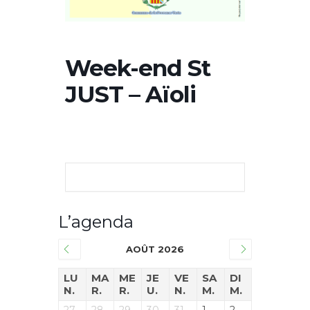
Week-end St
JUST – Aïoli
L’agenda
AOÛT 2026
LU
MA
ME
JE
VE
SA
DI
N.
R.
R.
U.
N.
M.
M.