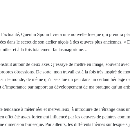
 de l’actualité, Quentin Spohn livrera une nouvelle fresque qui prendra pl
isées dans le secret de son atelier niçois à des œuvres plus anciennes. 
 familier et à la fois totalement fantasmagorique…
construit autour de deux axes : j’essaye de mettre en image, souvent ave
opres obsessions. De sorte, mon travail est à la fois très inspiré de mo
sur le monde, de même qu’il se situe un peu dans un certain héritage de 
t d’importance par rapport au développement de ma pratique qu’un artis
e tendance à mêler réel et merveilleux, à introduire de l’étrange dans un 
 en effet été assez fortement influencé par les oeuvres de peintres co
ne dimension burlesque. Par ailleurs, les différents thèmes sur lesquels 