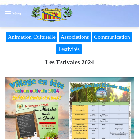
Menu
Animation Culturelle
Associations
Communication
Festivités
Les Estivales 2024