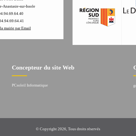
-Anastasie-sur-Issole
04.94.69.64.40
04.94.69.64.41
la mairie par Email
Concepteur du site Web
PCsoleil Informatique
g
© Copyright 2026, Tous droits réservés