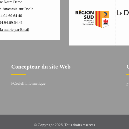
ue Notre Dame
-Anastasie-sur-Issole
04.94.69.64.40
04.94.69.64.41
la mairie par Email
Concepteur du site Web
PCsoleil Informatique
g
© Copyright 2026, Tous droits réservés