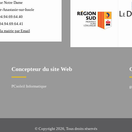
ue Notre Dame
-Anastasie-sur-Issole
04.94.69.64.40
04.94.69.64.41
la mairie par Email
Concepteur du site Web
PCsoleil Informatique
g
© Copyright 2026, Tous droits réservés