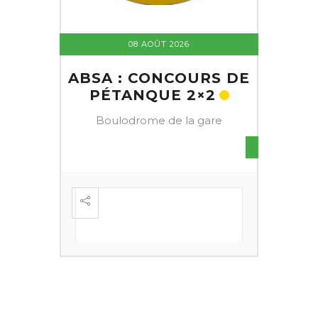
08 AOÛT 2026
ABSA : CONCOURS DE
PÉTANQUE 2×2
Boulodrome de la gare
S DE
FESTI
ÈME
+