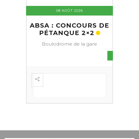
08 AOÛT 2026
ABSA : CONCOURS DE
PÉTANQUE 2×2
Boulodrome de la gare
S DE
FESTI
ÈME
+