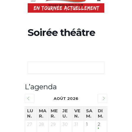
Soirée théâtre
L’agenda
AOÛT 2026
LU
MA
ME
JE
VE
SA
DI
N.
R.
R.
U.
N.
M.
M.
27
28
29
30
31
1
2