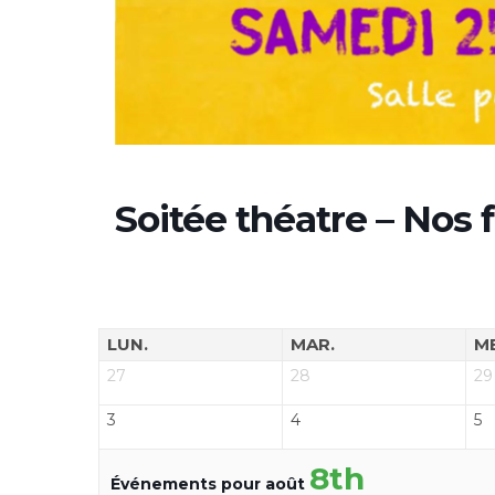
Soitée théatre – Nos
LUN.
MAR.
M
27
28
29
3
4
5
8th
Événements pour août