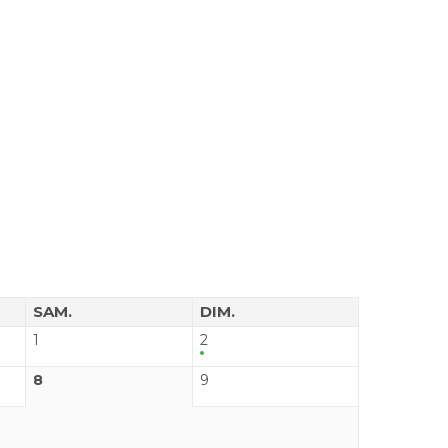
SAM.
DIM.
1
2
8
9