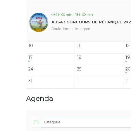
9 h 00 min - 18 h 00 min
ABSA : CONCOURS DE PÉTANQUE 2×2
Boulodrome de la gare
10
11
12
17
18
19
24
25
26
31
1
2
Agenda