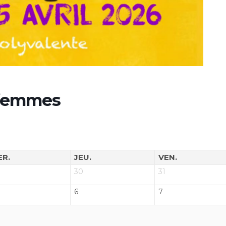
 femmes
ER.
JEU.
VEN.
30
31
6
7