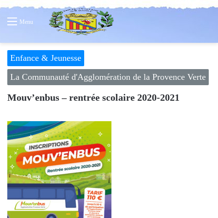
Menu
Enfance & Jeunesse
La Communauté d'Agglomération de la Provence Verte
Mouv’enbus – rentrée scolaire 2020-2021