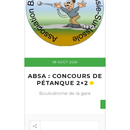
08 AOÛT 2026
ABSA : CONCOURS DE
PÉTANQUE 2×2
Boulodrome de la gare
S DE
FESTI
ÈME