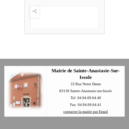
FESTI
ÈME
+
Mairie de Sainte-Anastasie-Sur-
Issole
33 Rue Notre Dame
83136 Sainte-Anastasie-sur-Issole
Tel: 04.94.69.64.40
Fax: 04.94.69.64.41
contacter la mairie par Email