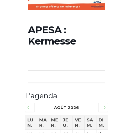
APESA :
Kermesse
L’agenda
AOÛT 2026
LU
MA
ME
JE
VE
SA
DI
N.
R.
R.
U.
N.
M.
M.