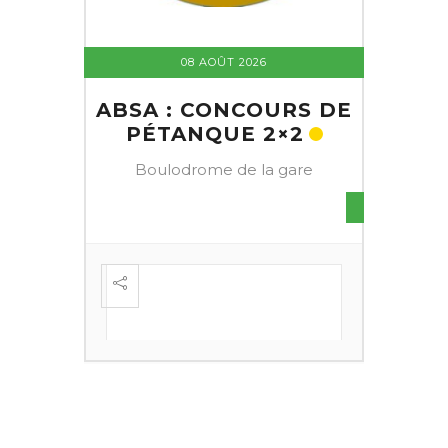
08 AOÛT 2026
ABSA : CONCOURS DE
PÉTANQUE 2×2
Boulodrome de la gare
S DE
FESTI
ÈME
+