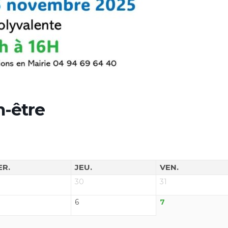
n-être
ER.
JEU.
VEN.
30
31
6
7