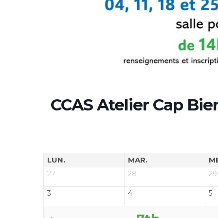
CCAS Atelier Cap Bie
LUN.
MAR.
M
27
28
29
3
4
5