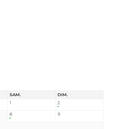
SAM.
DIM.
1
2
8
9