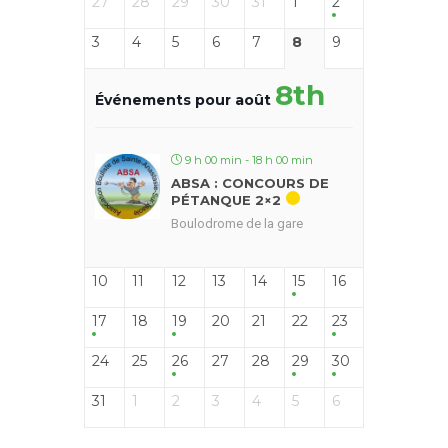
27
28
29
30
31
1
2
3
4
5
6
7
8
9
8th
Événements pour août
9 h 00 min - 18 h 00 min
ABSA : CONCOURS DE
PÉTANQUE 2×2
Boulodrome de la gare
10
11
12
13
14
15
16
17
18
19
20
21
22
23
24
25
26
27
28
29
30
31
1
2
3
4
5
6