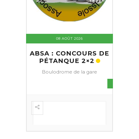
08 AOÛT 2026
ABSA : CONCOURS DE
PÉTANQUE 2×2
Boulodrome de la gare
S DE
FESTI
ÈME
+