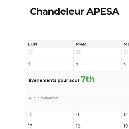
Chandeleur APESA
LUN.
MAR.
M
27
28
29
3
4
5
7th
Événements pour août
Aucun événement
10
11
12
17
18
19