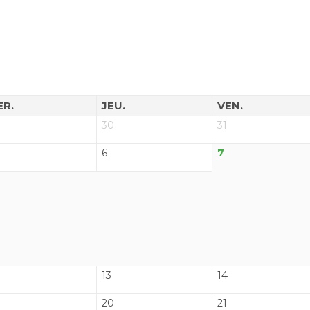
ER.
JEU.
VEN.
30
31
6
7
13
14
20
21