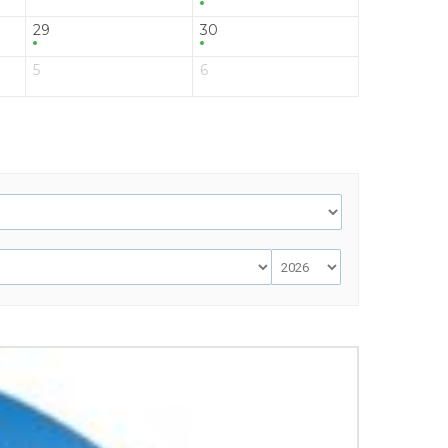
29
30
5
6