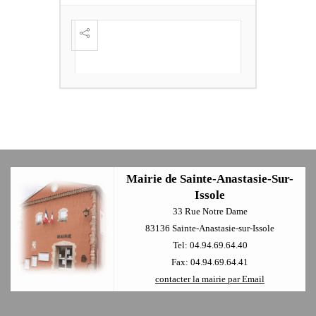
FESTI
ÈME
+
Mairie de Sainte-Anastasie-Sur-
Issole
33 Rue Notre Dame
83136 Sainte-Anastasie-sur-Issole
Tel: 04.94.69.64.40
Fax: 04.94.69.64.41
contacter la mairie par Email