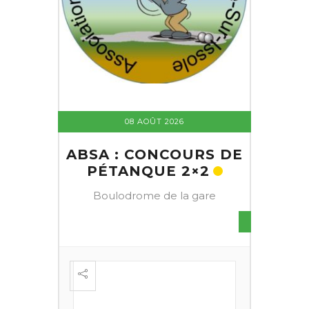
08 AOÛT 2026
ABSA : CONCOURS DE
PÉTANQUE 2×2
Boulodrome de la gare
S DE
FESTI
ÈME
+