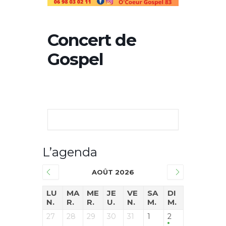
Concert de
Gospel
L’agenda
AOÛT 2026
LU
MA
ME
JE
VE
SA
DI
N.
R.
R.
U.
N.
M.
M.
27
28
29
30
31
1
2