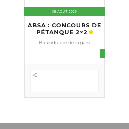
08 AOÛT 2026
ABSA : CONCOURS DE
PÉTANQUE 2×2
Boulodrome de la gare
S DE
FESTI
ÈME
+