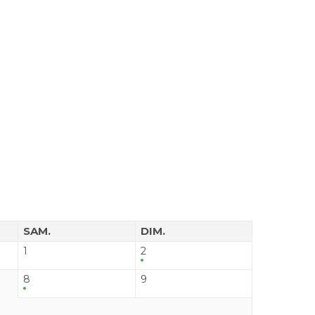
SAM.
DIM.
1
2
8
9