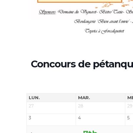
Concours de pétanq
LUN.
MAR.
M
27
28
29
3
4
5