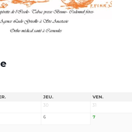
ue
ER.
JEU.
VEN.
30
31
6
7