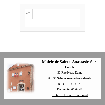
S DE
FESTI
ÈME
+
Mairie de Sainte-Anastasie-Sur-
Issole
33 Rue Notre Dame
83136 Sainte-Anastasie-sur-Issole
Tel: 04.94.69.64.40
Fax: 04.94.69.64.41
contacter la mairie par Email