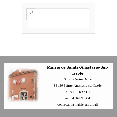
S DE
FESTI
ÈME
+
Mairie de Sainte-Anastasie-Sur-
Issole
33 Rue Notre Dame
83136 Sainte-Anastasie-sur-Issole
Tel: 04.94.69.64.40
Fax: 04.94.69.64.41
contacter la mairie par Email