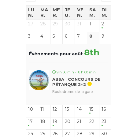
LU
MA
ME
JE
VE
SA
DI
N.
R.
R.
U.
N.
M.
M.
27
28
29
30
31
1
2
3
4
5
6
7
8
9
8th
Événements pour août
9 h 00 min - 18 h 00 min
ABSA : CONCOURS DE
PÉTANQUE 2×2
Boulodrome de la gare
10
11
12
13
14
15
16
17
18
19
20
21
22
23
24
25
26
27
28
29
30