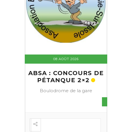
08 AOÛT 2026
ABSA : CONCOURS DE
PÉTANQUE 2×2
Boulodrome de la gare
S DE
FESTI
ÈME
+