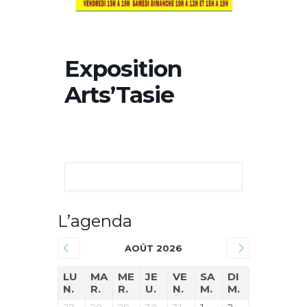
Exposition
Arts’Tasie
L’agenda
AOÛT 2026
LU
MA
ME
JE
VE
SA
DI
N.
R.
R.
U.
N.
M.
M.