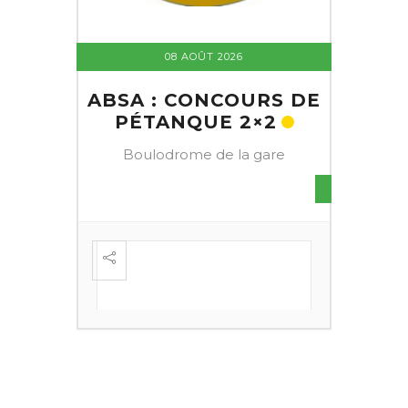
08 AOÛT 2026
ABSA : CONCOURS DE
PÉTANQUE 2×2
Boulodrome de la gare
S DE
FESTI
ÈME
+