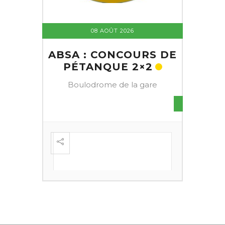
08 AOÛT 2026
ABSA : CONCOURS DE
PÉTANQUE 2×2
Boulodrome de la gare
S DE
FESTI
ÈME
+