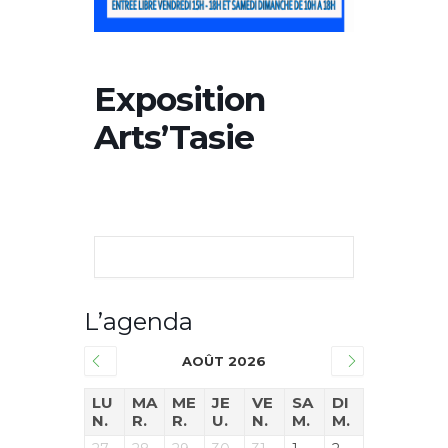
Exposition
Arts’Tasie
L’agenda
AOÛT 2026
LU
MA
ME
JE
VE
SA
DI
N.
R.
R.
U.
N.
M.
M.