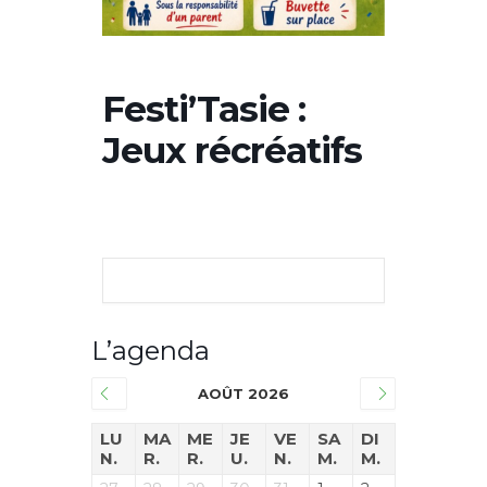
Festi’Tasie :
Jeux récréatifs
L’agenda
AOÛT 2026
LU
MA
ME
JE
VE
SA
DI
N.
R.
R.
U.
N.
M.
M.